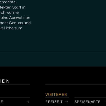
sgemachte
rfekten Start in
urch warme
d eine Auswahl an
bindet Genuss und
mit Liebe zum
NEN
WEITERES
SE
FREIZEIT
SPEISEKARTE