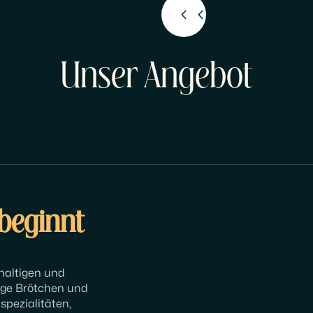
Unser Angebot
 beginnt
haltigen und
ige Brötchen und
spezialitäten,