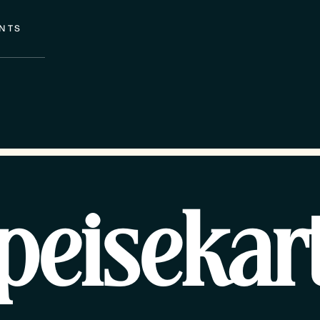
NTS
peisekar