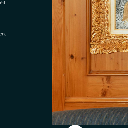
eit
en,
u